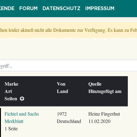
KENDE
FORUM
DATENSCHUTZ
IMPRESSUM
tehen leider aktuell nicht alle Dokumente zur Verfügung. Es kann zu 
Marke
Von
Quelle
Art
Land
Hinzugefügt am
Seiten
Fichtel und Sachs
1972
Heinz Fingerhut
Merkblatt
Deutschland
11.02.2020
1 Seite