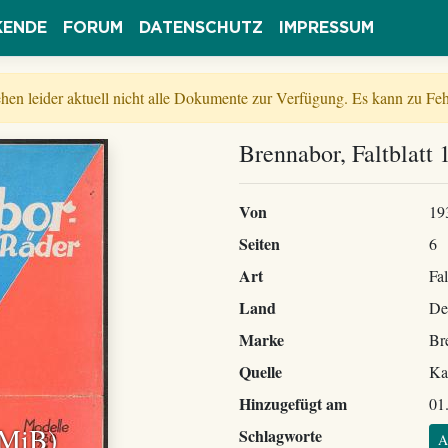
KENDE
FORUM
DATENSCHUTZ
IMPRESSUM
tehen leider aktuell nicht alle Dokumente zur Verfügung. Es kann zu 
Brennabor, Faltblatt 
Von
19
Seiten
6
Art
Fal
Land
De
Marke
Br
Quelle
Ka
Hinzugefügt am
01
 MiB)
Schlagworte
A