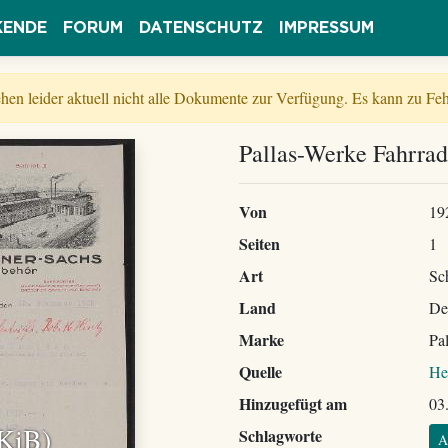
KENDE
FORUM
DATENSCHUTZ
IMPRESSUM
tehen leider aktuell nicht alle Dokumente zur Verfügung. Es kann zu 
Pallas-Werke Fahrra
Von
19
Seiten
1
Art
Sc
Land
De
Marke
Pal
Quelle
He
Hinzugefügt am
03
 KiB)
Schlagworte
A