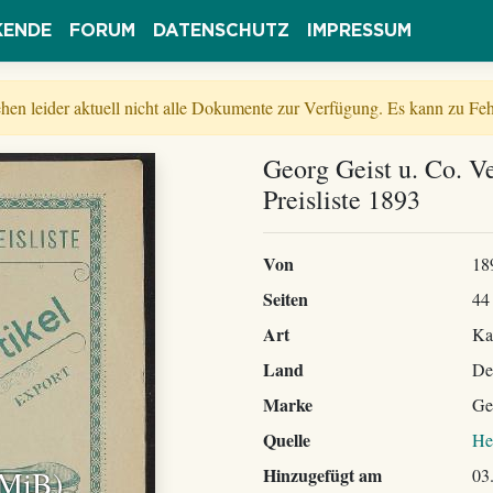
KENDE
FORUM
DATENSCHUTZ
IMPRESSUM
tehen leider aktuell nicht alle Dokumente zur Verfügung. Es kann zu 
Georg Geist u. Co. Ve
Preisliste 1893
Von
18
Seiten
44
Art
Ka
Land
De
Marke
Ge
Quelle
He
 MiB)
Hinzugefügt am
03