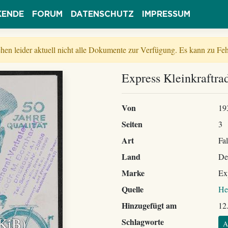
KENDE
FORUM
DATENSCHUTZ
IMPRESSUM
tehen leider aktuell nicht alle Dokumente zur Verfügung. Es kann zu 
Express Kleinkraftrad
Von
19
Seiten
3
Art
Fal
Land
De
Marke
Ex
Quelle
He
Hinzugefügt am
12
 KiB)
Schlagworte
A