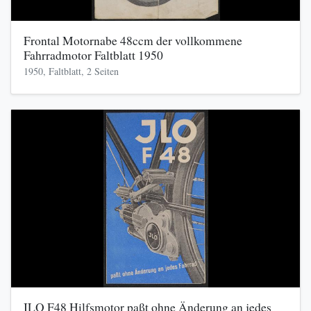
Frontal Motornabe 48ccm der vollkommene
Fahrradmotor Faltblatt 1950
1950, Faltblatt, 2 Seiten
ILO F48 Hilfsmotor paßt ohne Änderung an jedes