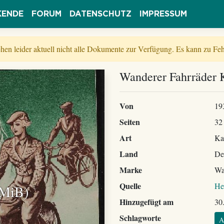
KENDE
FORUM
DATENSCHUTZ
IMPRESSUM
tehen leider aktuell nicht alle Dokumente zur Verfügung. Es kann zu 
Wanderer Fahrräder 
Von
19
Seiten
32
Art
Ka
Land
De
Marke
Wa
Quelle
He
 MiB)
Hinzugefügt am
30
Schlagworte
A