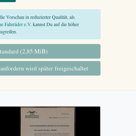
ie Vorschau in reduzierter Qualität, als
he Fahrräder e.V.
kannst Du auf die höher
ugreifen.
tandard (2,85 MiB)
 anfordern wird später freigeschaltet