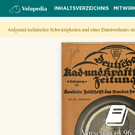
Velopedia
INHALTSVERZEICHNIS
MITWIR
Aufgrund technischer Schwierigkeiten und eines Datenverlustes s
Vorschau (3,96