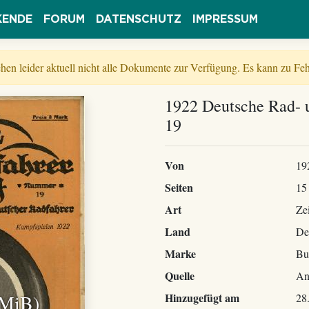
KENDE
FORUM
DATENSCHUTZ
IMPRESSUM
tehen leider aktuell nicht alle Dokumente zur Verfügung. Es kann zu 
1922 Deutsche Rad- u
19
Von
19
Seiten
15
Art
Zei
Land
De
Marke
Bu
Quelle
An
 MiB)
Hinzugefügt am
28