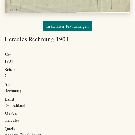
Erkannten Text anzeigen
Hercules Rechnung 1904
Von
1904
Seiten
2
Art
Rechnung
Land
Deutschland
Marke
Hercules
Quelle
Andreas Zwicklbauer