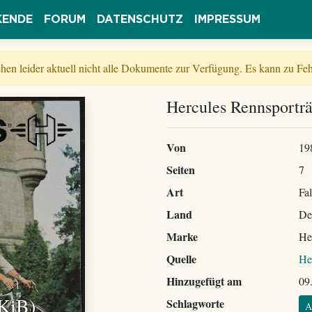
KENDE
FORUM
DATENSCHUTZ
IMPRESSUM
tehen leider aktuell nicht alle Dokumente zur Verfügung. Es kann zu 
Hercules Rennsporträ
Von
19
Seiten
7
Art
Fal
Land
De
Marke
He
Quelle
He
Hinzugefügt am
09
 KiB)
Schlagworte
A