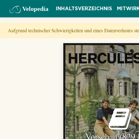
Velopedia
INHALTSVERZEICHNIS
MITWIR
Aufgrund technischer Schwierigkeiten und eines Datenverlustes s
Vorschau (829