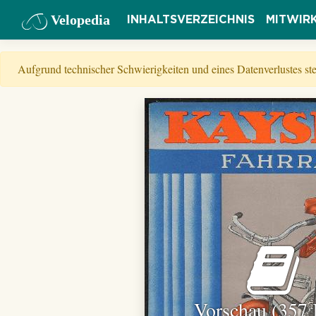
Velopedia
INHALTSVERZEICHNIS
MITWIR
Aufgrund technischer Schwierigkeiten und eines Datenverlustes s
Vorschau (357