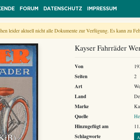
KENDE
FORUM
DATENSCHUTZ
IMPRESSUM
tehen leider aktuell nicht alle Dokumente zur Verfügung. Es kann zu 
Kayser Fahrräder Wer
Von
19
Seiten
2
Art
We
Land
De
Marke
Ka
Quelle
He
Hinzugefügt am
11
 KiB)
Schlagworte
A