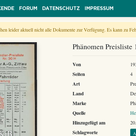
KENDE
FORUM
DATENSCHUTZ
IMPRESSUM
tehen leider aktuell nicht alle Dokumente zur Verfügung. Es kann zu 
Phänomen Preisliste
Von
19
Seiten
4
Art
Pre
Land
De
Marke
Ph
Quelle
He
Hinzugefügt am
20
 KiB)
Schlagworte
A