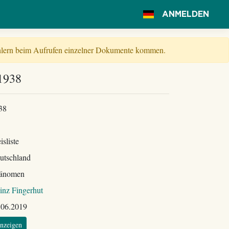
ANMELDEN
Fehlern beim Aufrufen einzelner Dokumente kommen.
 1938
38
isliste
utschland
änomen
inz Fingerhut
.06.2019
nzeigen