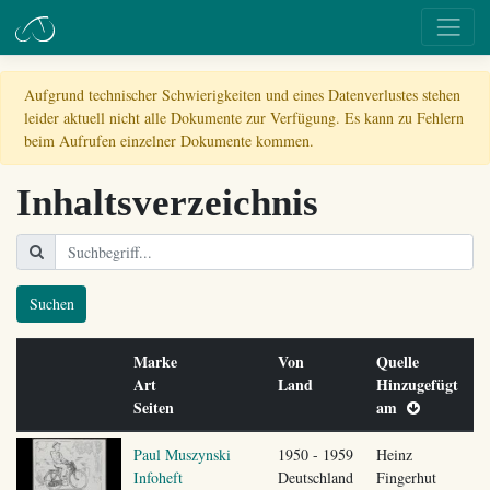
Aufgrund technischer Schwierigkeiten und eines Datenverlustes stehen
leider aktuell nicht alle Dokumente zur Verfügung. Es kann zu Fehlern
beim Aufrufen einzelner Dokumente kommen.
Inhaltsverzeichnis
Suchen
Marke
Von
Quelle
Art
Land
Hinzugefügt
Seiten
am
Paul Muszynski
1950 - 1959
Heinz
Infoheft
Deutschland
Fingerhut