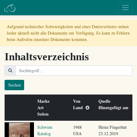
Aufgrund technischer Schwierigkeiten und eines Datenverlustes stehen
leider aktuell nicht alle Dokumente zur Verfügung. Es kann zu Fehlern
beim Aufrufen einzelner Dokumente kommen.
Inhaltsverzeichnis
Suchen
Marke
Von
Quelle
Art
Land
Hinzugefügt am
Seiten
Schwinn
1948
Heinz Fingerhut
Katalog
USA
23.12.2019