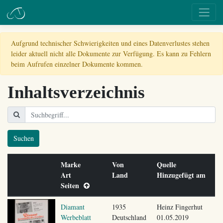
Aufgrund technischer Schwierigkeiten und eines Datenverlustes stehen
leider aktuell nicht alle Dokumente zur Verfügung. Es kann zu Fehlern
beim Aufrufen einzelner Dokumente kommen.
Inhaltsverzeichnis
Suchen
Marke
Von
Quelle
Art
Land
Hinzugefügt am
Seiten
Diamant
1935
Heinz Fingerhut
Werbeblatt
Deutschland
01.05.2019