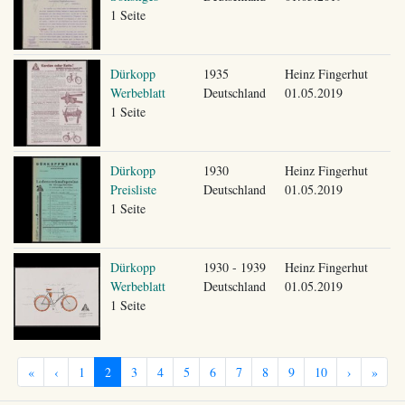
1 Seite
Dürkopp
1935
Heinz Fingerhut
Werbeblatt
Deutschland
01.05.2019
1 Seite
Dürkopp
1930
Heinz Fingerhut
Preisliste
Deutschland
01.05.2019
1 Seite
Dürkopp
1930 - 1939
Heinz Fingerhut
Werbeblatt
Deutschland
01.05.2019
1 Seite
«
‹
1
2
3
4
5
6
7
8
9
10
›
»