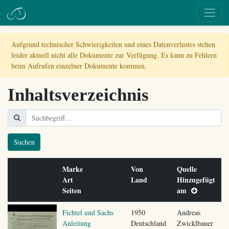
Aufgrund technischer Schwierigkeiten und eines Datenverlustes stehen
leider aktuell nicht alle Dokumente zur Verfügung. Es kann zu Fehlern
beim Aufrufen einzelner Dokumente kommen.
Inhaltsverzeichnis
Suchen
Marke
Von
Quelle
Art
Land
Hinzugefügt
Seiten
am
Fichtel und Sachs
1950
Andreas
Anleitung
Deutschland
Zwicklbauer