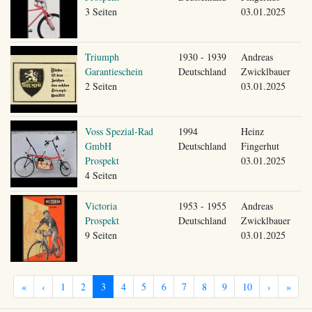
3 Seiten
03.01.2025
Triumph
1930 - 1939
Andreas
Garantieschein
Deutschland
Zwicklbauer
2 Seiten
03.01.2025
Voss Spezial-Rad
1994
Heinz
GmbH
Deutschland
Fingerhut
Prospekt
03.01.2025
4 Seiten
Victoria
1953 - 1955
Andreas
Prospekt
Deutschland
Zwicklbauer
9 Seiten
03.01.2025
«
‹
1
2
3
4
5
6
7
8
9
10
›
»