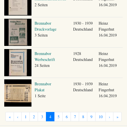
2 Seiten
16.04.2019
Brennabor
1930 - 1939
Heinz
Druckvorlage
Deutschland
Fingerhut
3 Seiten
16.04.2019
Brennabor
1928
Heinz
Werbeschrift
Deutschland
Fingerhut
24 Seiten
16.04.2019
Brennabor
1930 - 1939
Heinz
Plakat
Deutschland
Fingerhut
1 Seite
16.04.2019
«
‹
1
2
3
4
5
6
7
8
9
10
›
»