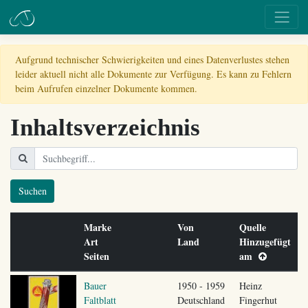
Aufgrund technischer Schwierigkeiten und eines Datenverlustes stehen
leider aktuell nicht alle Dokumente zur Verfügung. Es kann zu Fehlern
beim Aufrufen einzelner Dokumente kommen.
Inhaltsverzeichnis
Suchen
Marke
Von
Quelle
Art
Land
Hinzugefügt
Seiten
am
Bauer
1950 - 1959
Heinz
Faltblatt
Deutschland
Fingerhut