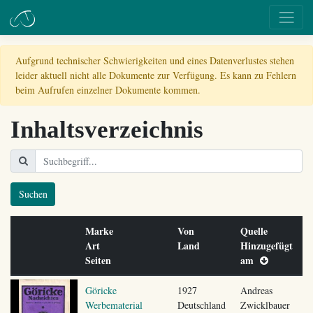
Aufgrund technischer Schwierigkeiten und eines Datenverlustes stehen
leider aktuell nicht alle Dokumente zur Verfügung. Es kann zu Fehlern
beim Aufrufen einzelner Dokumente kommen.
Inhaltsverzeichnis
Suchen
Marke
Von
Quelle
Art
Land
Hinzugefügt
Seiten
am
Göricke
1927
Andreas
Werbematerial
Deutschland
Zwicklbauer