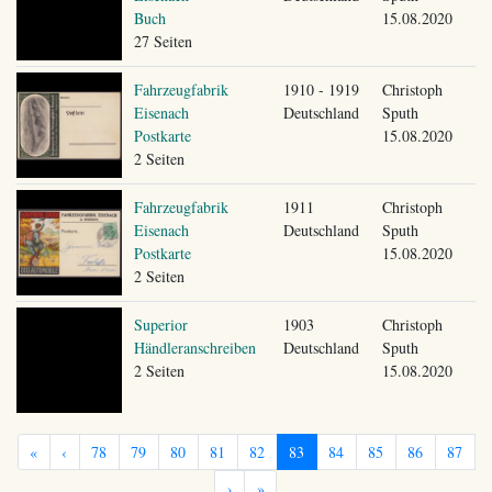
Buch
15.08.2020
27 Seiten
Fahrzeugfabrik
1910 - 1919
Christoph
Eisenach
Deutschland
Sputh
Postkarte
15.08.2020
2 Seiten
Fahrzeugfabrik
1911
Christoph
Eisenach
Deutschland
Sputh
Postkarte
15.08.2020
2 Seiten
Superior
1903
Christoph
Händleranschreiben
Deutschland
Sputh
2 Seiten
15.08.2020
«
‹
78
79
80
81
82
83
84
85
86
87
›
»