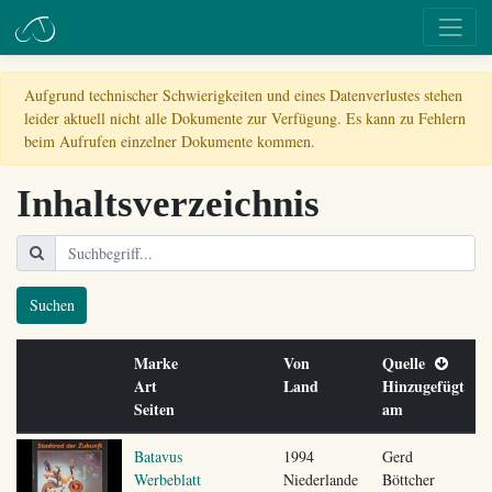
Aufgrund technischer Schwierigkeiten und eines Datenverlustes stehen
leider aktuell nicht alle Dokumente zur Verfügung. Es kann zu Fehlern
beim Aufrufen einzelner Dokumente kommen.
Inhaltsverzeichnis
Suchen
Marke
Von
Quelle
Art
Land
Hinzugefügt
Seiten
am
Batavus
1994
Gerd
Werbeblatt
Niederlande
Böttcher