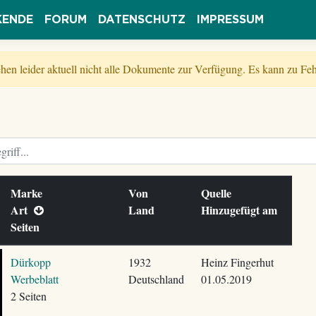
KENDE
FORUM
DATENSCHUTZ
IMPRESSUM
tehen leider aktuell nicht alle Dokumente zur Verfügung. Es kann zu 
Marke
Von
Quelle
Art
Land
Hinzugefügt am
Seiten
Dürkopp
1932
Heinz Fingerhut
Werbeblatt
Deutschland
01.05.2019
2 Seiten