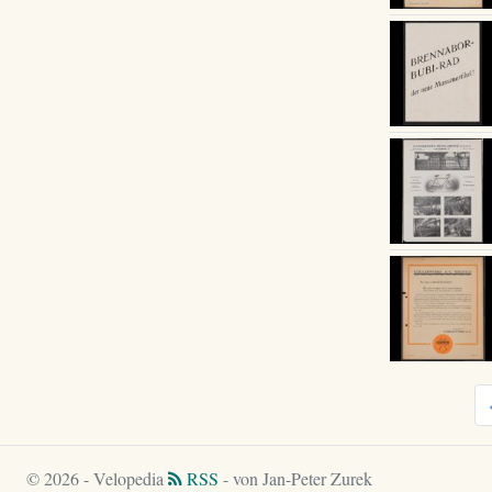
© 2026 - Velopedia
RSS
- von Jan-Peter Zurek