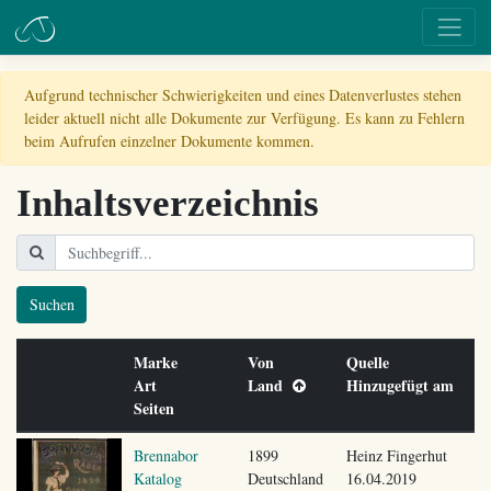
Aufgrund technischer Schwierigkeiten und eines Datenverlustes stehen
leider aktuell nicht alle Dokumente zur Verfügung. Es kann zu Fehlern
beim Aufrufen einzelner Dokumente kommen.
Inhaltsverzeichnis
Suchen
Marke
Von
Quelle
Art
Land
Hinzugefügt am
Seiten
Brennabor
1899
Heinz Fingerhut
Katalog
Deutschland
16.04.2019