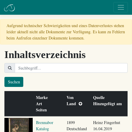
Aufgrund technischer Schwierigkeiten und eines Datenverlustes stehen
leider aktuell nicht alle Dokumente zur Verfügung. Es kann zu Fehlern
beim Aufrufen einzelner Dokumente kommen.
Inhaltsverzeichnis
Suchen
Marke
Von
Quelle
Art
Land
Hinzugefügt am
Seiten
Brennabor
1899
Heinz Fingerhut
Katalog
Deutschland
16.04.2019