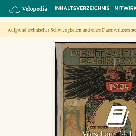
Velopedia
INHALTSVERZEICHNIS
MITWIR
Aufgrund technischer Schwierigkeiten und eines Datenverlustes s
Vorschau (24,1