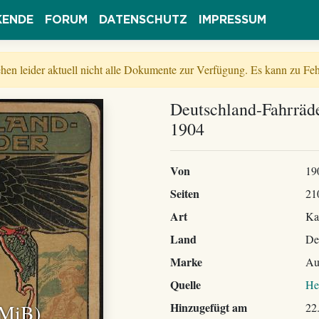
KENDE
FORUM
DATENSCHUTZ
IMPRESSUM
tehen leider aktuell nicht alle Dokumente zur Verfügung. Es kann zu 
Deutschland-Fahrräd
1904
Von
19
Seiten
21
Art
Ka
Land
De
Marke
Au
Quelle
He
 MiB)
Hinzugefügt am
22