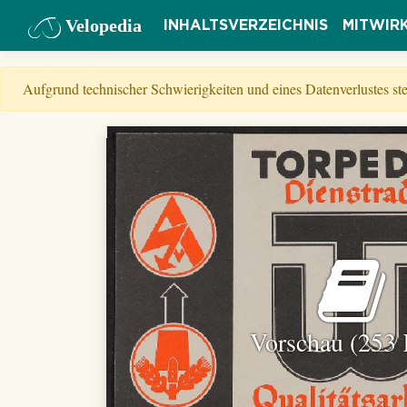
Velopedia
INHALTSVERZEICHNIS
MITWIR
Aufgrund technischer Schwierigkeiten und eines Datenverlustes s
Vorschau (253