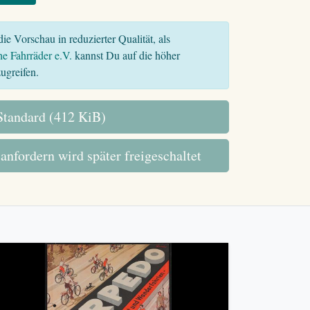
ie Vorschau in reduzierter Qualität, als
he Fahrräder e.V.
kannst Du auf die höher
ugreifen.
tandard (412 KiB)
 anfordern wird später freigeschaltet