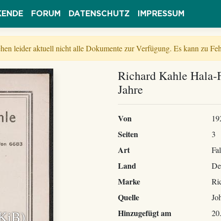
KENDE
FORUM
DATENSCHUTZ
IMPRESSUM
tehen leider aktuell nicht alle Dokumente zur Verfügung. Es kann zu 
Richard Kahle Hala-F
Jahre
Von
19
Seiten
3
Art
Fal
Land
De
Marke
Ri
Quelle
Jo
 KiB)
Hinzugefügt am
20