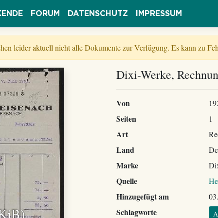
KENDE
FORUM
DATENSCHUTZ
IMPRESSUM
tehen leider aktuell nicht alle Dokumente zur Verfügung. Es kann zu 
Dixi-Werke, Rechnu
Von
19
Seiten
1
Art
Re
Land
De
Marke
Di
Quelle
He
Hinzugefügt am
03
 KiB)
Schlagworte
A