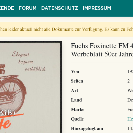
KENDE
FORUM
DATENSCHUTZ
IMPRESSUM
tehen leider aktuell nicht alle Dokumente zur Verfügung. Es kann zu 
Fuchs Foxinette FM 
Werbeblatt 50er Jahr
Von
19
Seiten
2
Art
We
Land
De
Marke
Fu
 KiB)
Quelle
He
Hinzugefügt am
14