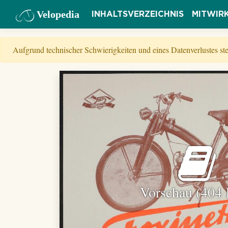
Velopedia
INHALTSVERZEICHNIS
MITWIR
Aufgrund technischer Schwierigkeiten und eines Datenverlustes s
Vorschau (404