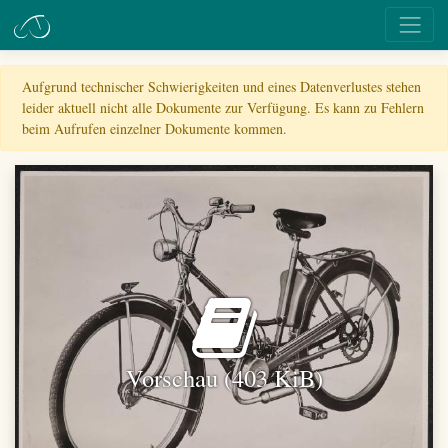
Aufgrund technischer Schwierigkeiten und eines Datenverlustes stehen
leider aktuell nicht alle Dokumente zur Verfügung. Es kann zu Fehlern
beim Aufrufen einzelner Dokumente kommen.
Vorschau (403 KiB)