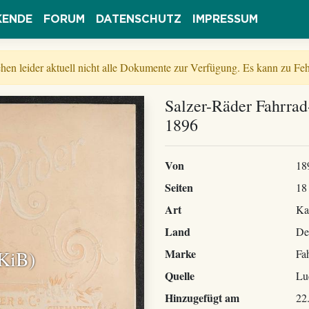
KENDE
FORUM
DATENSCHUTZ
IMPRESSUM
tehen leider aktuell nicht alle Dokumente zur Verfügung. Es kann zu 
Salzer-Räder Fahrrad
1896
Von
18
Seiten
18
Art
Ka
Land
De
 KiB)
Marke
Fa
Quelle
Lu
Hinzugefügt am
22