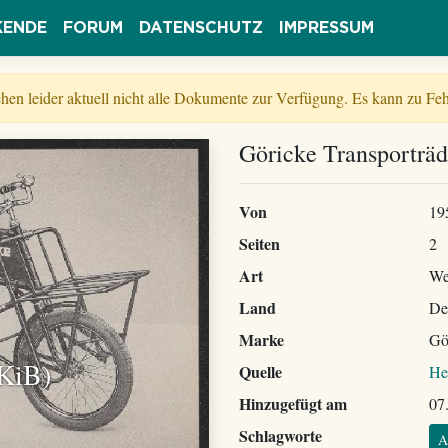
KENDE
FORUM
DATENSCHUTZ
IMPRESSUM
tehen leider aktuell nicht alle Dokumente zur Verfügung. Es kann zu 
Göricke Transporträd
Von
19
Seiten
2
Art
We
Land
De
Marke
Gö
 KiB)
Quelle
He
Hinzugefügt am
07
Schlagworte
A