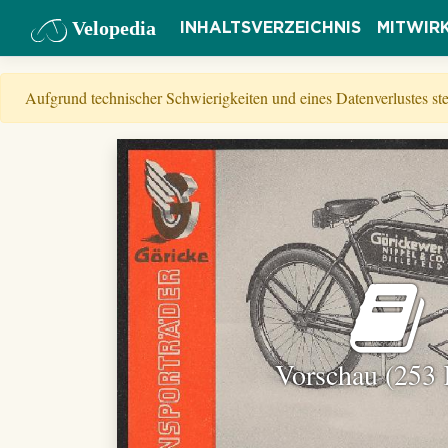
Velopedia
INHALTSVERZEICHNIS
MITWIR
Aufgrund technischer Schwierigkeiten und eines Datenverlustes s
Vorschau (253