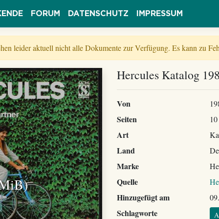
KENDE
FORUM
DATENSCHUTZ
IMPRESSUM
tehen leider aktuell nicht alle Dokumente zur Verfügung. Es kann zu 
Hercules Katalog 198
Von
19
Seiten
10
Art
Ka
Land
De
Marke
He
 MiB)
Quelle
He
Hinzugefügt am
09
Schlagworte
A