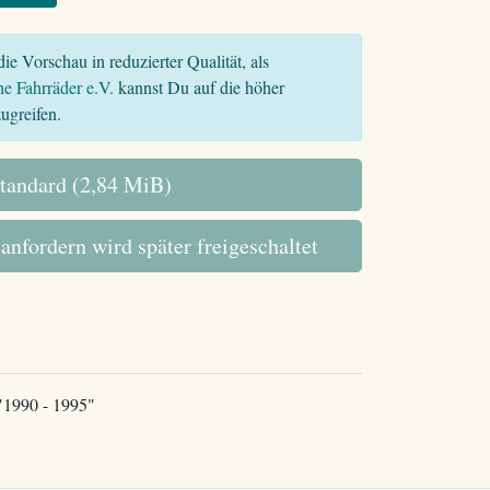
ie Vorschau in reduzierter Qualität, als
he Fahrräder e.V.
kannst Du auf die höher
ugreifen.
tandard (2,84 MiB)
 anfordern wird später freigeschaltet
 "1990 - 1995"