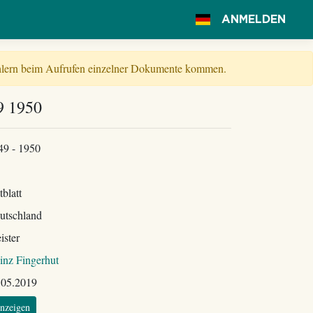
ANMELDEN
Fehlern beim Aufrufen einzelner Dokumente kommen.
49 1950
49 - 1950
tblatt
utschland
ister
inz Fingerhut
.05.2019
nzeigen