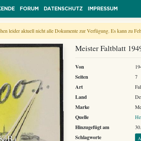
KENDE
FORUM
DATENSCHUTZ
IMPRESSUM
tehen leider aktuell nicht alle Dokumente zur Verfügung. Es kann zu 
Meister Faltblatt 19
Von
19
Seiten
7
Art
Fal
Land
De
Marke
Me
Quelle
He
Hinzugefügt am
30
 KiB)
Schlagworte
A