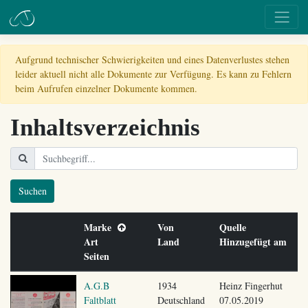
Aufgrund technischer Schwierigkeiten und eines Datenverlustes stehen
leider aktuell nicht alle Dokumente zur Verfügung. Es kann zu Fehlern
beim Aufrufen einzelner Dokumente kommen.
Inhaltsverzeichnis
Suchen
Marke
Von
Quelle
Art
Land
Hinzugefügt am
Seiten
A.G.B
1934
Heinz Fingerhut
Faltblatt
Deutschland
07.05.2019