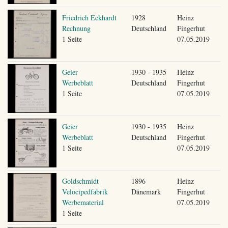
Friedrich Eckhardt
1928
Heinz
Rechnung
Deutschland
Fingerhut
1 Seite
07.05.2019
Geier
1930 - 1935
Heinz
Werbeblatt
Deutschland
Fingerhut
1 Seite
07.05.2019
Geier
1930 - 1935
Heinz
Werbeblatt
Deutschland
Fingerhut
1 Seite
07.05.2019
Goldschmidt
1896
Heinz
Velocipedfabrik
Dänemark
Fingerhut
Werbematerial
07.05.2019
1 Seite