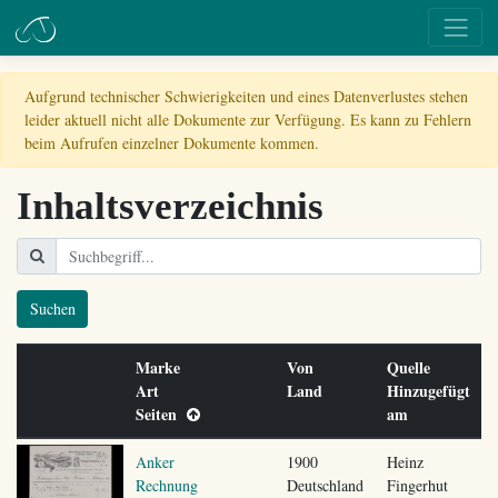
Aufgrund technischer Schwierigkeiten und eines Datenverlustes stehen
leider aktuell nicht alle Dokumente zur Verfügung. Es kann zu Fehlern
beim Aufrufen einzelner Dokumente kommen.
Inhaltsverzeichnis
Suchen
Marke
Von
Quelle
Art
Land
Hinzugefügt
Seiten
am
Anker
1900
Heinz
Rechnung
Deutschland
Fingerhut