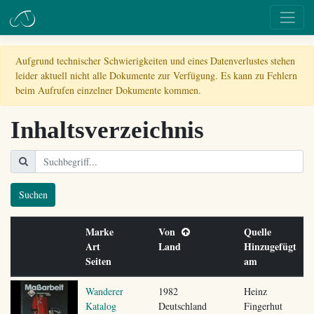
Aufgrund technischer Schwierigkeiten und eines Datenverlustes stehen
leider aktuell nicht alle Dokumente zur Verfügung. Es kann zu Fehlern
beim Aufrufen einzelner Dokumente kommen.
Inhaltsverzeichnis
Suchen
Marke
Von
Quelle
Art
Land
Hinzugefügt
Seiten
am
Wanderer
1982
Heinz
Katalog
Deutschland
Fingerhut