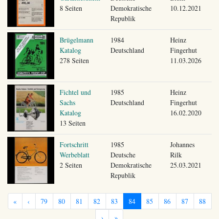
8 Seiten
Demokratische
10.12.2021
Republik
Brügelmann
1984
Heinz
Katalog
Deutschland
Fingerhut
278 Seiten
11.03.2026
Fichtel und
1985
Heinz
Sachs
Deutschland
Fingerhut
Katalog
16.02.2020
13 Seiten
Fortschritt
1985
Johannes
Werbeblatt
Deutsche
Rilk
2 Seiten
Demokratische
25.03.2021
Republik
«
‹
79
80
81
82
83
84
85
86
87
88
›
»