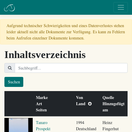
Aufgrund technischer Schwierigkeiten und eines Datenverlustes stehen
leider aktuell nicht alle Dokumente zur Verfügung. Es kann zu Fehlern
beim Aufrufen einzelner Dokumente kommen.
Inhaltsverzeichnis
Suchen
Marke
Von
Quelle
Art
Land
Hinzugefügt
Seiten
am
Tanaro
1994
Heinz
Prospekt
Deutschland
Fingerhut