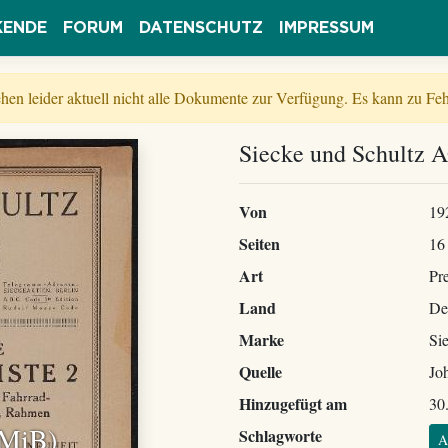
KENDE
FORUM
DATENSCHUTZ
IMPRESSUM
tehen leider aktuell nicht alle Dokumente zur Verfügung. Es kann zu 
Siecke und Schultz A
Von
19
Seiten
16
Art
Pre
Land
De
Marke
Si
Quelle
Jo
Hinzugefügt am
30
 MiB)
Schlagworte
A