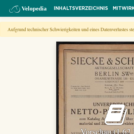
Velopedia
INHALTSVERZEICHNIS
MITWIR
Aufgrund technischer Schwierigkeiten und eines Datenverlustes s
Vorschau (1,62