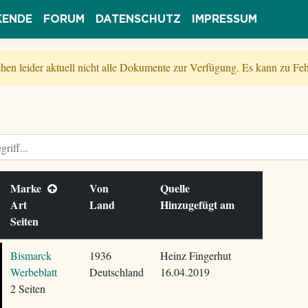
KENDE
FORUM
DATENSCHUTZ
IMPRESSUM
tehen leider aktuell nicht alle Dokumente zur Verfügung. Es kann zu 
Marke
Von
Quelle
Art
Land
Hinzugefügt am
Seiten
Bismarck
1936
Heinz Fingerhut
Werbeblatt
Deutschland
16.04.2019
2 Seiten