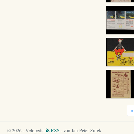
«
© 2026 - Velopedia
RSS
- von Jan-Peter Zurek