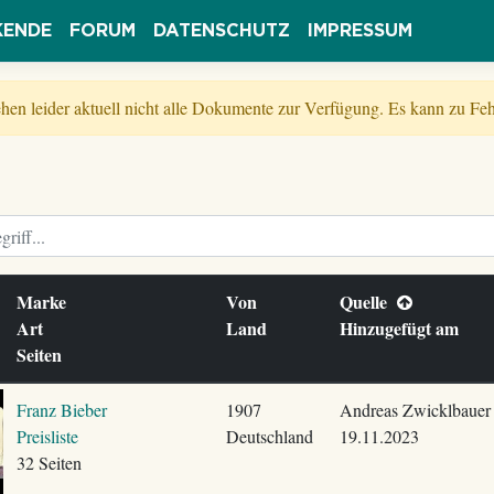
KENDE
FORUM
DATENSCHUTZ
IMPRESSUM
tehen leider aktuell nicht alle Dokumente zur Verfügung. Es kann zu 
Marke
Von
Quelle
Art
Land
Hinzugefügt am
Seiten
Franz Bieber
1907
Andreas Zwicklbauer
Preisliste
Deutschland
19.11.2023
32 Seiten