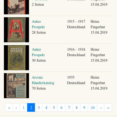
2 Seiten
15.04.2019
Anker
1915 - 1917
Heinz
Prospekt
Deutschland
Fingerhut
28 Seiten
15.04.2019
Anker
1916 - 1918
Heinz
Prospekt
Deutschland
Fingerhut
30 Seiten
15.04.2019
Arcona
1935
Heinz
Händlerkatalog
Deutschland
Fingerhut
70 Seiten
15.04.2019
«
‹
1
2
3
4
5
6
7
8
9
10
›
»