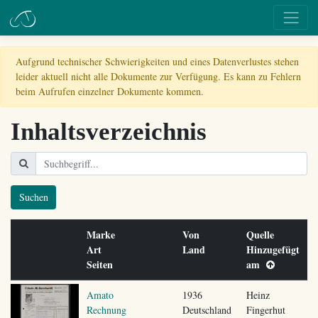
Aufgrund technischer Schwierigkeiten und eines Datenverlustes stehen
leider aktuell nicht alle Dokumente zur Verfügung. Es kann zu Fehlern
beim Aufrufen einzelner Dokumente kommen.
Inhaltsverzeichnis
Suchen
Marke
Von
Quelle
Art
Land
Hinzugefügt
Seiten
am
Amato
1936
Heinz
Rechnung
Deutschland
Fingerhut