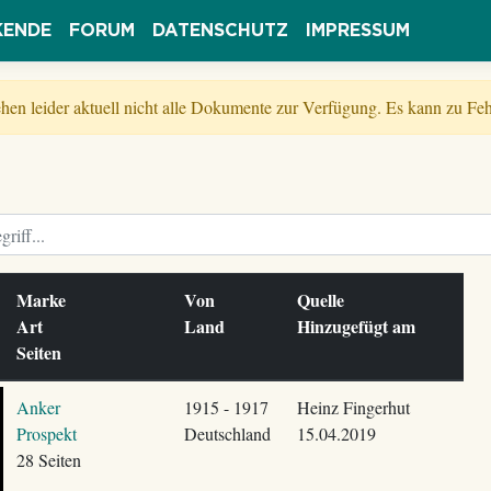
KENDE
FORUM
DATENSCHUTZ
IMPRESSUM
tehen leider aktuell nicht alle Dokumente zur Verfügung. Es kann zu 
Marke
Von
Quelle
Art
Land
Hinzugefügt am
Seiten
Anker
1915 - 1917
Heinz Fingerhut
Prospekt
Deutschland
15.04.2019
28 Seiten