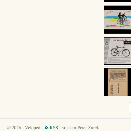
© 2026 - Velopedia
RSS
- von Jan-Peter Zurek