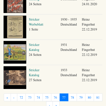
24 Seiten
24.01.2020
Stricker
1930 - 1935
Heinz
Werbeblatt
Deutschland
Fingerhut
1 Seite
22.12.2019
Stricker
1931
Heinz
Katalog
Deutschland
Fingerhut
24 Seiten
22.12.2019
Stricker
1933
Heinz
Katalog
Deutschland
Fingerhut
27 Seiten
22.12.2019
«
‹
72
73
74
75
76
77
78
79
80
81
›
»