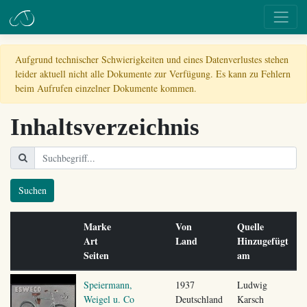
Aufgrund technischer Schwierigkeiten und eines Datenverlustes stehen
leider aktuell nicht alle Dokumente zur Verfügung. Es kann zu Fehlern
beim Aufrufen einzelner Dokumente kommen.
Inhaltsverzeichnis
Suchen
Marke
Von
Quelle
Art
Land
Hinzugefügt
Seiten
am
Speiermann,
1937
Ludwig
Weigel u. Co
Deutschland
Karsch