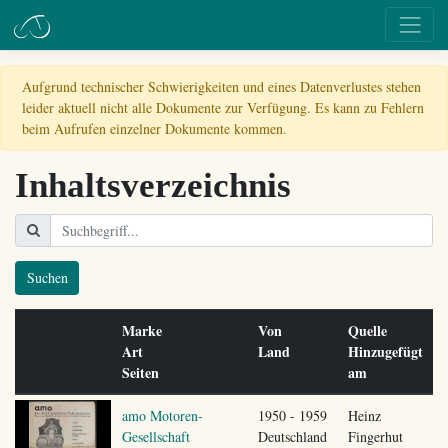
Aufgrund technischer Schwierigkeiten und eines Datenverlustes stehen
leider aktuell nicht alle Dokumente zur Verfügung. Es kann zu Fehlern
beim Aufrufen einzelner Dokumente kommen.
Inhaltsverzeichnis
Suchen
Marke
Von
Quelle
Art
Land
Hinzugefügt
Seiten
am
amo Motoren-
1950 - 1959
Heinz
Gesellschaft
Deutschland
Fingerhut