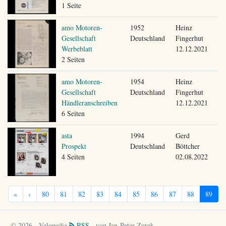
1 Seite
amo Motoren-
1952
Heinz
Gesellschaft
Deutschland
Fingerhut
Werbeblatt
12.12.2021
2 Seiten
amo Motoren-
1954
Heinz
Gesellschaft
Deutschland
Fingerhut
Händleranschreiben
12.12.2021
6 Seiten
asta
1994
Gerd
Prospekt
Deutschland
Böttcher
4 Seiten
02.08.2022
«
‹
80
81
82
83
84
85
86
87
88
89
© 2026 - Velopedia
RSS
- von Jan-Peter Zurek