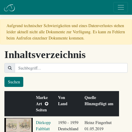
Aufgrund technischer Schwierigkeiten und eines Datenverlustes stehen
leider aktuell nicht alle Dokumente zur Verfügung. Es kann zu Fehlern
beim Aufrufen einzelner Dokumente kommen.
Inhaltsverzeichnis
Suchen
Marke
Von
Quelle
Art
Land
Hinzugefügt am
Seiten
Dürkopp
1950 - 1959
Heinz Fingerhut
Faltblatt
Deutschland
01.05.2019