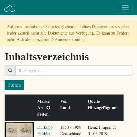
Aufgrund technischer Schwierigkeiten und eines Datenverlustes stehen
leider aktuell nicht alle Dokumente zur Verfügung. Es kann zu Fehlern
beim Aufrufen einzelner Dokumente kommen.
Inhaltsverzeichnis
Suchen
Marke
Von
Quelle
Art
Land
Hinzugefügt am
Seiten
Dürkopp
1950 - 1959
Heinz Fingerhut
Faltblatt
Deutschland
01.05.2019