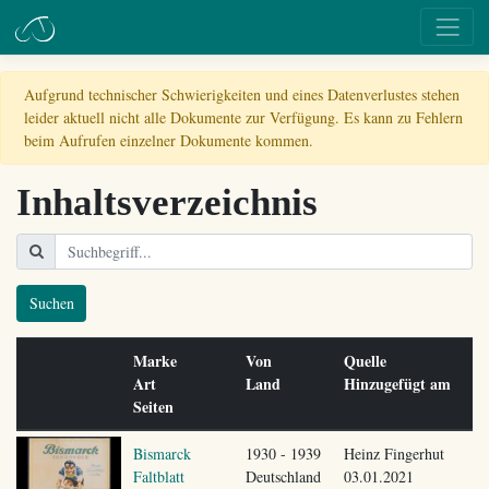
Aufgrund technischer Schwierigkeiten und eines Datenverlustes stehen
leider aktuell nicht alle Dokumente zur Verfügung. Es kann zu Fehlern
beim Aufrufen einzelner Dokumente kommen.
Inhaltsverzeichnis
Suchen
Marke
Von
Quelle
Art
Land
Hinzugefügt am
Seiten
Bismarck
1930 - 1939
Heinz Fingerhut
Faltblatt
Deutschland
03.01.2021