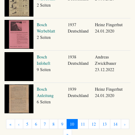
2 Seiten
Bosch
1937
Heinz Fingerhut
Werbeblatt
Deutschland
24.01.2020
2 Seiten
Bosch
1938
Andreas
Infoheft
Deutschland
Zwicklbauer
9 Seiten
23.12.2022
Bosch
1939
Heinz Fingerhut
Anleitung
Deutschland
24.01.2020
6 Seiten
«
‹
5
6
7
8
9
10
11
12
13
14
›
»