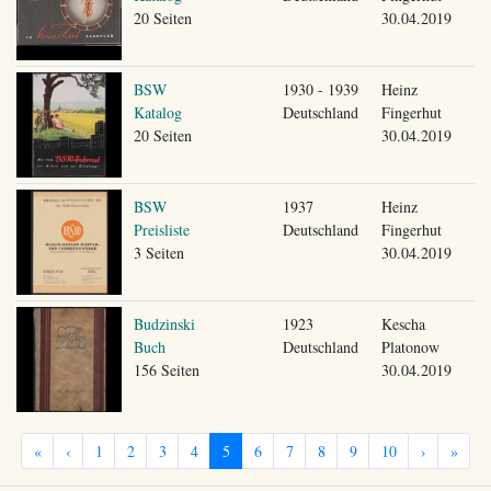
20 Seiten
30.04.2019
BSW
1930 - 1939
Heinz
Katalog
Deutschland
Fingerhut
20 Seiten
30.04.2019
BSW
1937
Heinz
Preisliste
Deutschland
Fingerhut
3 Seiten
30.04.2019
Budzinski
1923
Kescha
Buch
Deutschland
Platonow
156 Seiten
30.04.2019
«
‹
1
2
3
4
5
6
7
8
9
10
›
»