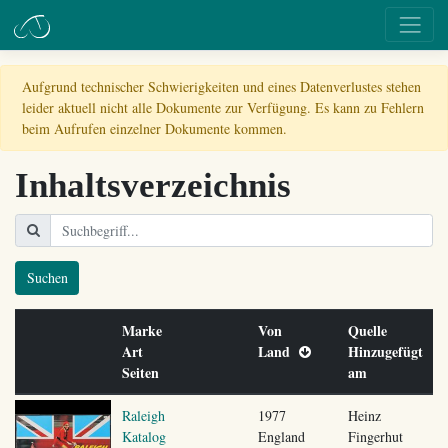
Aufgrund technischer Schwierigkeiten und eines Datenverlustes stehen
leider aktuell nicht alle Dokumente zur Verfügung. Es kann zu Fehlern
beim Aufrufen einzelner Dokumente kommen.
Inhaltsverzeichnis
Suchen
Marke
Von
Quelle
Art
Land
Hinzugefügt
Seiten
am
Raleigh
1977
Heinz
Katalog
England
Fingerhut