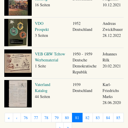
16 Seiten
10.12.2021
VDO
1952
Andreas
Prospekt
Deutschland
Zwicklbauer
3 Seiten
28.12.2022
VEB GRW Teltow
1950 - 1959
Johannes
Werbematerial
Deutsche
Rilk
1 Seite
Demokratische
20.02.2021
Republik
Vaterland
1939
Karl-
Katalog
Deutschland
Friedrichs
44 Seiten
Marks
28.06.2020
«
‹
76
77
78
79
80
81
82
83
84
85
›
»