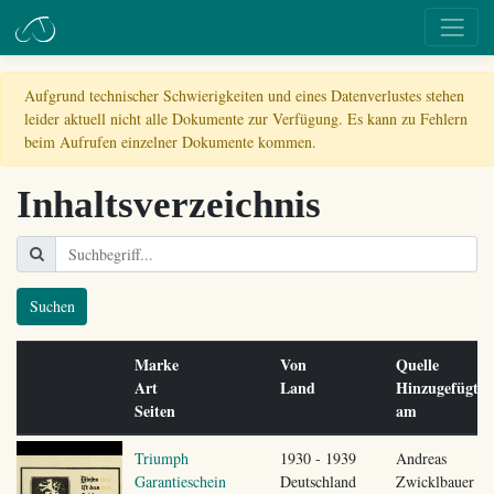
Aufgrund technischer Schwierigkeiten und eines Datenverlustes stehen
leider aktuell nicht alle Dokumente zur Verfügung. Es kann zu Fehlern
beim Aufrufen einzelner Dokumente kommen.
Inhaltsverzeichnis
Suchen
Marke
Von
Quelle
Art
Land
Hinzugefügt
Seiten
am
Triumph
1930 - 1939
Andreas
Garantieschein
Deutschland
Zwicklbauer