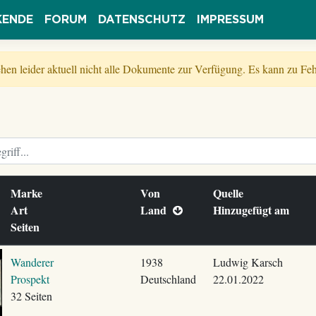
KENDE
FORUM
DATENSCHUTZ
IMPRESSUM
tehen leider aktuell nicht alle Dokumente zur Verfügung. Es kann zu 
Marke
Von
Quelle
Art
Land
Hinzugefügt am
Seiten
Wanderer
1938
Ludwig Karsch
Prospekt
Deutschland
22.01.2022
32 Seiten