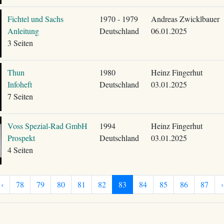
Fichtel und Sachs
1970 - 1979
Andreas Zwicklbauer
Anleitung
Deutschland
06.01.2025
3 Seiten
Thun
1980
Heinz Fingerhut
Infoheft
Deutschland
03.01.2025
7 Seiten
Voss Spezial-Rad GmbH
1994
Heinz Fingerhut
Prospekt
Deutschland
03.01.2025
4 Seiten
‹
78
79
80
81
82
83
84
85
86
87
›