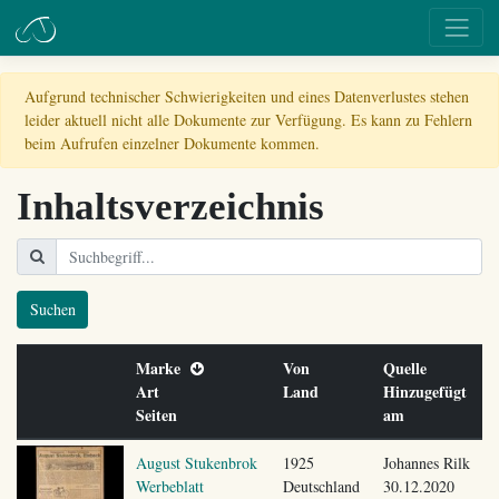
Aufgrund technischer Schwierigkeiten und eines Datenverlustes stehen
leider aktuell nicht alle Dokumente zur Verfügung. Es kann zu Fehlern
beim Aufrufen einzelner Dokumente kommen.
Inhaltsverzeichnis
Suchen
Marke
Von
Quelle
Art
Land
Hinzugefügt
Seiten
am
August Stukenbrok
1925
Johannes Rilk
Werbeblatt
Deutschland
30.12.2020